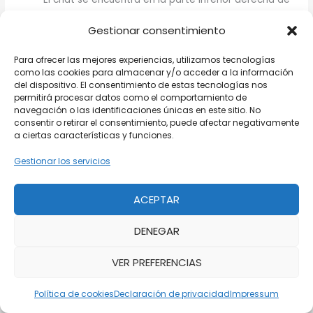
la página web de soporte.
Gestionar consentimiento
Explicar el motivo de la reclamación y aportar los
datos del envío: número de seguimiento, código
Para ofrecer las mejores experiencias, utilizamos tecnologías
postal de entrega, nombre y foto del repartidor, y
como las cookies para almacenar y/o acceder a la información
del dispositivo. El consentimiento de estas tecnologías nos
fecha y hora estimadas de entrega.
permitirá procesar datos como el comportamiento de
Solicitar una solución adecuada al problema:
navegación o las identificaciones únicas en este sitio. No
reembolso, compensación, entrega urgente, etc.
consentir o retirar el consentimiento, puede afectar negativamente
a ciertas características y funciones.
Esperar la respuesta de Paack y verificar que se
cumpla la solución acordada.
Gestionar los servicios
Si el cliente no recibe una respuesta satisfactoria de Paack
ACEPTAR
o considera que sus derechos han sido vulnerados, puede
optar por otras opciones:
DENEGAR
Presentar una reclamación por escrito a la dirección
VER PREFERENCIAS
de Paack: Vía Augusta, n.º 17, Principal, 08006
Barcelona.
Política de cookies
Declaración de privacidad
Impressum
Presentar una reclamación ante la Oficina Municipal