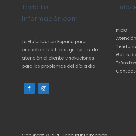
Toda La
Enlac
Información.com
Inicio
Atención 
La Guía lider en España para
Teléfono
encontrar teléfonos gratuitos, de
Guías d
atención al cliente y sokuciones
Trámite
para los problemas del día a día
Contact
Copyright © 2026
Toda la información