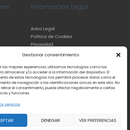
res
Información Legal
e
Aviso Legal
Política de Cookies
Privacidad
Gestionar consentimiento
er las mejores experiencias, utilizamos tecnologías como las
ra almacenar y/o acceder a la información del dispositivo. El
ento de estas tecnologías nos permitirá procesar datos como el
ento de navegación o las identificaciones únicas en este sitio. No
 retirar el consentimiento, puede afectar negativamente a ciertas
icas y funciones.
os servicios
EPTAR
DENEGAR
VER PREFERENCIAS
Powered by
Toda la información