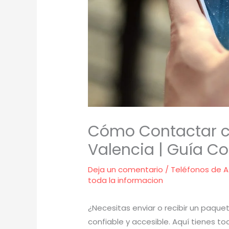
Cómo Contactar c
Valencia | Guía C
Deja un comentario
/
Teléfonos de A
toda la informacion
¿Necesitas enviar o recibir un paque
confiable y accesible. Aquí tienes t