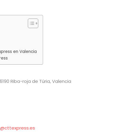
xpress en Valencia
ress
46190 Riba-roja de Túria, Valencia
e@cttexpress.es