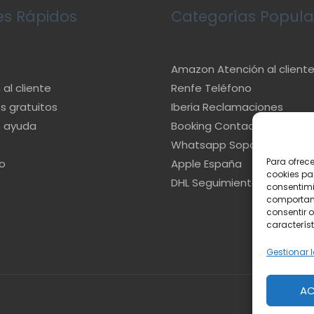
es Rápidos
Categorías Popula
Amazon Atención al client
al cliente
Renfe Teléfono
s gratuitos
Iberia Reclamaciones
e ayuda
Booking Contacto
s
Whatsapp Soporte
Para ofrec
o
Apple España
cookies pa
DHL Seguimiento
consentimi
comportami
consentir o
característ
Gestionar l
AC