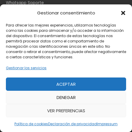
Whatsapp Soporte
Apple España
Gestionar consentimiento
DHL Seguimiento
Para ofrecer las mejores experiencias, utilizamos tecnologías
como las cookies para almacenar y/o acceder a la información
del dispositivo. El consentimiento de estas tecnologías nos
Información Legal
permitirá procesar datos como el comportamiento de
navegación o las identificaciones únicas en este sitio. No
consentir o retirar el consentimiento, puede afectar negativamente
a ciertas características y funciones.
Aviso Legal
Política de Cookies
Gestionar los servicios
Privacidad
ACEPTAR
DENEGAR
Copyright © 2026
Toda la información
VER PREFERENCIAS
Powered by
Toda la información
Política de cookies
Declaración de privacidad
Impressum