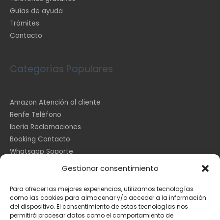
Guías de ayuda
Trámites
Contacto
Categorías Populares
Amazon Atención al cliente
Renfe Teléfono
Iberia Reclamaciones
Booking Contacto
Whatsapp Soporte
Apple España
Gestionar consentimiento
DHL Seguimiento
Para ofrecer las mejores experiencias, utilizamos tecnologías
como las cookies para almacenar y/o acceder a la información
del dispositivo. El consentimiento de estas tecnologías nos
Información Legal
permitirá procesar datos como el comportamiento de