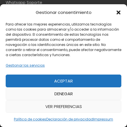
Whatsapp Soporte
Apple España
Gestionar consentimiento
DHL Seguimiento
Para ofrecer las mejores experiencias, utilizamos tecnologías
como las cookies para almacenar y/o acceder a la información
del dispositivo. El consentimiento de estas tecnologías nos
Información Legal
permitirá procesar datos como el comportamiento de
navegación o las identificaciones únicas en este sitio. No
consentir o retirar el consentimiento, puede afectar negativamente
a ciertas características y funciones.
Aviso Legal
Política de Cookies
Gestionar los servicios
Privacidad
ACEPTAR
DENEGAR
Copyright © 2026
Toda la información
VER PREFERENCIAS
Powered by
Toda la información
Política de cookies
Declaración de privacidad
Impressum