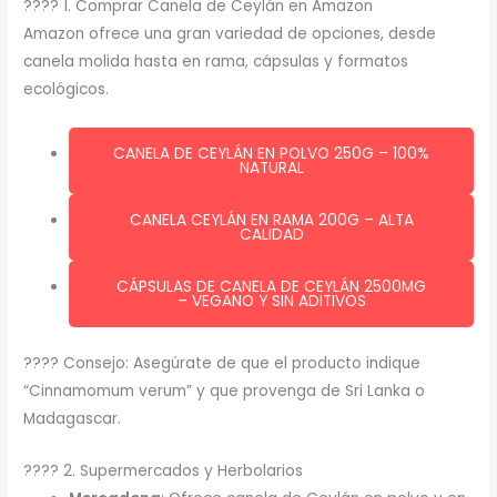
???? 1. Comprar Canela de Ceylán en Amazon
Amazon ofrece una gran variedad de opciones, desde
canela molida hasta en rama, cápsulas y formatos
ecológicos.
CANELA DE CEYLÁN EN POLVO 250G – 100%
NATURAL
CANELA CEYLÁN EN RAMA 200G – ALTA
CALIDAD
CÁPSULAS DE CANELA DE CEYLÁN 2500MG
– VEGANO Y SIN ADITIVOS
???? Consejo: Asegúrate de que el producto indique
“Cinnamomum verum” y que provenga de Sri Lanka o
Madagascar.
????️ 2. Supermercados y Herbolarios