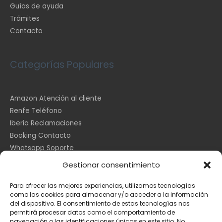
Guías de ayuda
Trámites
Contacto
Categorías Populares
Amazon Atención al cliente
Renfe Teléfono
Iberia Reclamaciones
Booking Contacto
Whatsapp Soporte
Apple España
Gestionar consentimiento
DHL Seguimiento
Para ofrecer las mejores experiencias, utilizamos tecnologías
como las cookies para almacenar y/o acceder a la información
del dispositivo. El consentimiento de estas tecnologías nos
Información Legal
permitirá procesar datos como el comportamiento de
navegación o las identificaciones únicas en este sitio. No