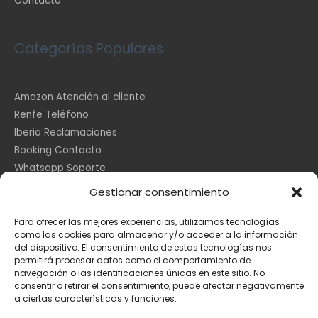
Contacto
Categorías Populares
Amazon Atención al cliente
Renfe Teléfono
Iberia Reclamaciones
Booking Contacto
Whatsapp Soporte
Apple España
Gestionar consentimiento
DHL Seguimiento
Para ofrecer las mejores experiencias, utilizamos tecnologías
como las cookies para almacenar y/o acceder a la información
del dispositivo. El consentimiento de estas tecnologías nos
Información Legal
permitirá procesar datos como el comportamiento de
navegación o las identificaciones únicas en este sitio. No
consentir o retirar el consentimiento, puede afectar negativamente
a ciertas características y funciones.
Aviso Legal