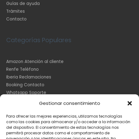
Guías de ayuda
Trámites
Contacto
Categorías Populares
Amazon Atención al cliente
Renfe Teléfono
Iberia Reclamaciones
Booking Contacto
Whatsapp Soporte
Apple España
Gestionar consentimiento
DHL Seguimiento
Para ofrecer las mejores experiencias, utilizamos tecnologías
como las cookies para almacenar y/o acceder a la información
del dispositivo. El consentimiento de estas tecnologías nos
Información Legal
permitirá procesar datos como el comportamiento de
navegación o las identificaciones únicas en este sitio. No