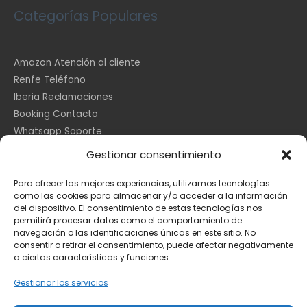
Categorías Populares
Amazon Atención al cliente
Renfe Teléfono
Iberia Reclamaciones
Booking Contacto
Whatsapp Soporte
Apple España
Gestionar consentimiento
DHL Seguimiento
Para ofrecer las mejores experiencias, utilizamos tecnologías
como las cookies para almacenar y/o acceder a la información
del dispositivo. El consentimiento de estas tecnologías nos
Información Legal
permitirá procesar datos como el comportamiento de
navegación o las identificaciones únicas en este sitio. No
consentir o retirar el consentimiento, puede afectar negativamente
a ciertas características y funciones.
Aviso Legal
Política de Cookies
Gestionar los servicios
Privacidad