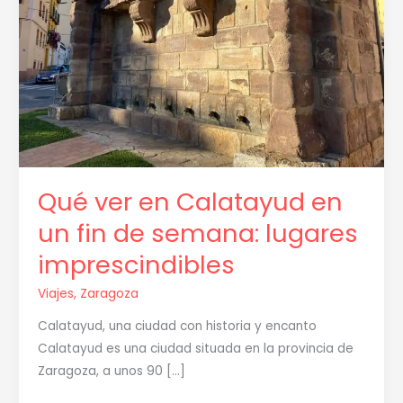
de
semana:
lugares
imprescindibles
Qué ver en Calatayud en
un fin de semana: lugares
imprescindibles
Viajes
,
Zaragoza
Calatayud, una ciudad con historia y encanto
Calatayud es una ciudad situada en la provincia de
Zaragoza, a unos 90 […]