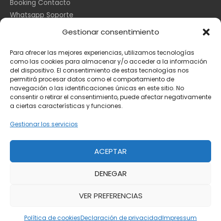
Booking Contacto
Whatsapp Soporte
Apple España
Gestionar consentimiento
DHL Seguimiento
Para ofrecer las mejores experiencias, utilizamos tecnologías
como las cookies para almacenar y/o acceder a la información
del dispositivo. El consentimiento de estas tecnologías nos
Información Legal
permitirá procesar datos como el comportamiento de
navegación o las identificaciones únicas en este sitio. No
consentir o retirar el consentimiento, puede afectar negativamente
a ciertas características y funciones.
Aviso Legal
Política de Cookies
Gestionar los servicios
Privacidad
ACEPTAR
DENEGAR
Copyright © 2026
Toda la información
VER PREFERENCIAS
Powered by
Toda la información
Política de cookies
Declaración de privacidad
Impressum