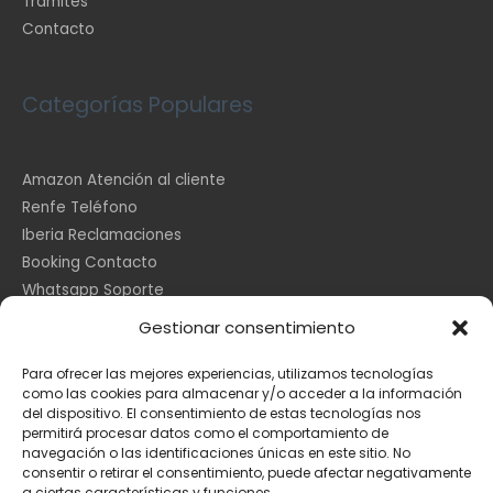
Trámites
Contacto
Categorías Populares
Amazon Atención al cliente
Renfe Teléfono
Iberia Reclamaciones
Booking Contacto
Whatsapp Soporte
Apple España
Gestionar consentimiento
DHL Seguimiento
Para ofrecer las mejores experiencias, utilizamos tecnologías
como las cookies para almacenar y/o acceder a la información
del dispositivo. El consentimiento de estas tecnologías nos
Información Legal
permitirá procesar datos como el comportamiento de
navegación o las identificaciones únicas en este sitio. No
consentir o retirar el consentimiento, puede afectar negativamente
a ciertas características y funciones.