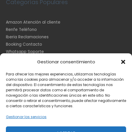
Categorías Populares
Amazon Atención al cliente
Renfe Teléfono
Iberia Reclamaciones
Booking Contacto
Whatsapp Soporte
Apple España
Gestionar consentimiento
DHL Seguimiento
Para ofrecer las mejores experiencias, utilizamos tecnologías
como las cookies para almacenar y/o acceder a la información
del dispositivo. El consentimiento de estas tecnologías nos
Información Legal
permitirá procesar datos como el comportamiento de
navegación o las identificaciones únicas en este sitio. No
consentir o retirar el consentimiento, puede afectar negativamente
a ciertas características y funciones.
Aviso Legal
Política de Cookies
Gestionar los servicios
Privacidad