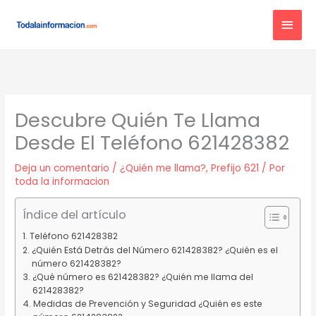
Ir
MEN
al
contenido
PRIN
Descubre Quién Te Llama
Desde El Teléfono 621428382
Deja un comentario
/
¿Quién me llama?
,
Prefijo 621
/ Por
toda la informacion
Índice del artículo
Teléfono 621428382
¿Quién Está Detrás del Número 621428382? ¿Quién es el
número 621428382?
¿Qué número es 621428382? ¿Quién me llama del
621428382?
Medidas de Prevención y Seguridad ¿Quién es este