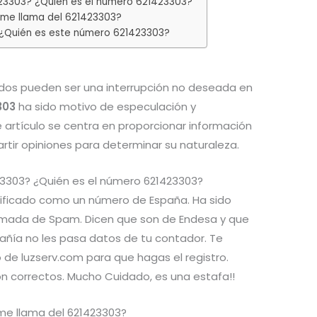
23303? ¿Quién es el número 621423303?
me llama del 621423303?
 ¿Quién es este número 621423303?
os pueden ser una interrupción no deseada en
303
ha sido motivo de especulación y
e artículo se centra en proporcionar información
tir opiniones para determinar su naturaleza.
23303? ¿Quién es el número 621423303?
tificado como un número de España. Ha sido
amada de Spam. Dicen que son de Endesa y que
pañía no les pasa datos de tu contador. Te
 de luzserv.com para que hagas el registro.
n correctos. Mucho Cuidado, es una estafa!!
me llama del 621423303?