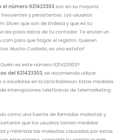
re el número 621423303
son en su mayoría
frecuentes y persistentes. Los usuarios
m. Dicen que son de Endesa y que es tu
no les pasa datos de tu contador. Te envían un
v.com para que hagas el registro. Quieren
tos. Mucho Cuidado, es una estafa!!
¿Quién es este número 621423303?
as del 621423303
, se recomienda utilizar
o inscribirse en la Lista Robinson. Estas medidas
 de interrupciones telefónicas de telemarketing
ado como una fuente de llamadas molestas y
mportante que los usuarios tomen medidas
dad y minimizar las molestias causadas por estas
s con este número, compartir tu opinión puede