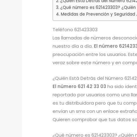
¿Quién Está Detrás del Número 6214
¿Qué número es 621423303? ¿Quién 
Medidas de Prevención y Seguridad
Teléfono 621423303
Las llamadas de números desconocid
nuestro día a día.
El número 621423
preocupación entre los usuarios. Est
veraz sobre este número y en compar
¿Quién Está Detrás del Número 6214
El número 621 42 33 03
ha sido iden
reportado por usuarios como una ll
es tu distribuidora pero que tu com
envían un sms con un enlace extraño
Quieren comprobar que tus datos so
¿Qué número es 621423303? ¿Quién 