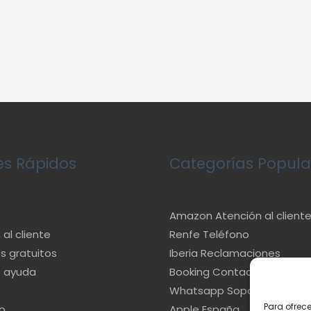
es Rápidos
Categorías Popula
Amazon Atención al client
al cliente
Renfe Teléfono
s gratuitos
Iberia Reclamaciones
e ayuda
Booking Contacto
s
Whatsapp Soporte
Para ofrec
o
Apple España