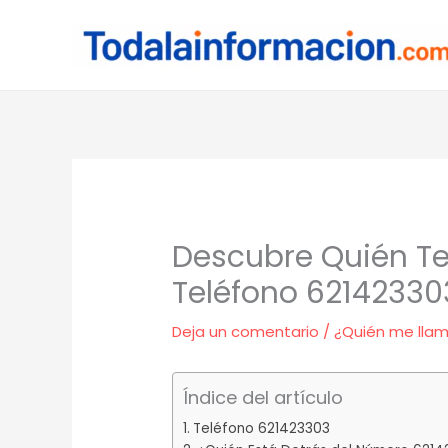
Ir
al
contenido
Descubre Quién Te
Teléfono 62142330
Deja un comentario
/
¿Quién me lla
Índice del artículo
Teléfono 621423303