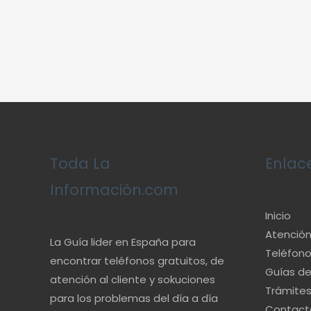
Toda La
Enlac
Información.com
Inicio
Atención 
La Guía lider en España para
Teléfono
encontrar teléfonos gratuitos, de
Guías d
atención al cliente y sokuciones
Trámite
para los problemas del día a día
Contact